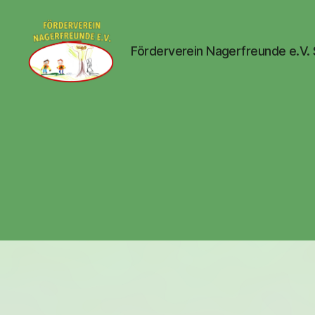
Förderverein Nagerfreunde e.V.
Nagerfreunde
e.V.