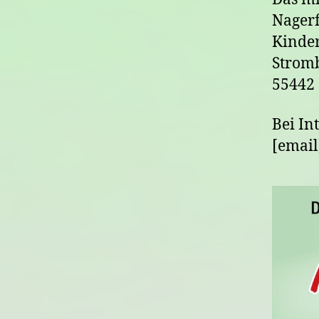
Nagerf
Kinder
Stromb
55442
Bei In
[email