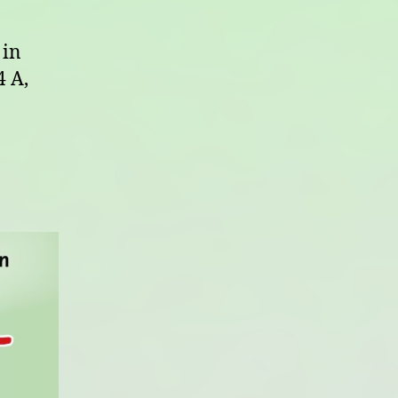
 in
4 A,