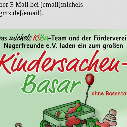
per E-Mail bei [email]michels-
mx.de[/email].