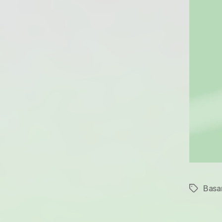
Basa
Schlagwö