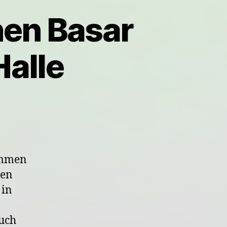
hen Basar
Halle
ammen
ßen
 in
euch