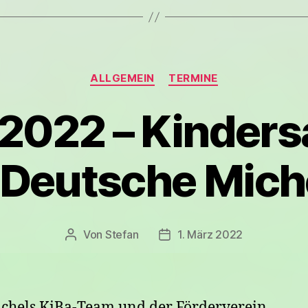
Kategorien
ALLGEMEIN
TERMINE
2022 – Kinder
 Deutsche Mich
Von
Stefan
1. März 2022
Beitragsautor
Veröffentlichungsdatum
chels KiBa-Team und der Förderverein