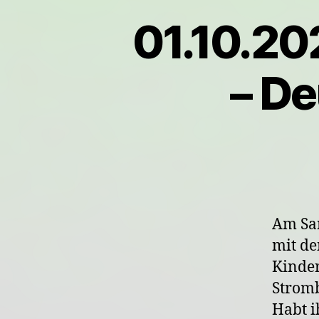
01.10.20
– De
Am Sam
mit de
Kinder
Stromb
Habt i