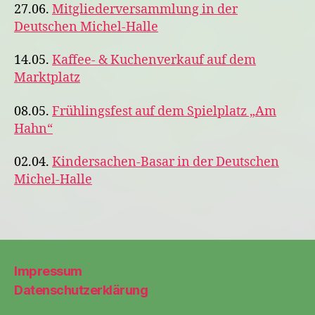
27.06.
Mitgliederversammlung in der
Deutschen Michel-Halle
14.05.
Kaffee- & Kuchenverkauf auf dem
Marktplatz
08.05.
Frühlingsfest auf dem Spielplatz „Am
Hahn“
02.04.
Kindersachen-Basar in der Deutschen
Michel-Halle
Impressum
Datenschutzerklärung