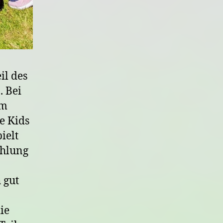
il des
. Bei
am
e Kids
ielt
ühlung
 gut
ie