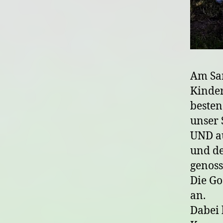
Am Sam
Kinder
beste
unser 
UND au
und de
genoss
Die Go
an.
Dabei 