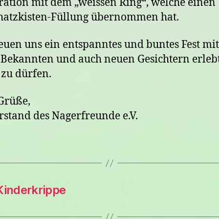
ation mit dem „weissen Ring“, welche einen 
hatzkisten-Füllung übernommen hat.
euen uns ein entspanntes und buntes Fest mit
 Bekannten und auch neuen Gesichtern erleb
zu dürfen.
Grüße,
rstand des Nagerfreunde e.V.
Kinderkrippe