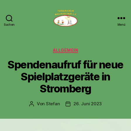
Suchen
Menü
Nagerfreunde
e.V.
Kategorien
ALLGEMEIN
Spendenaufruf für neue
Spielplatzgeräte in
Stromberg
Von
Stefan
26. Juni 2023
Beitragsautor
Veröffentlichungsdatum