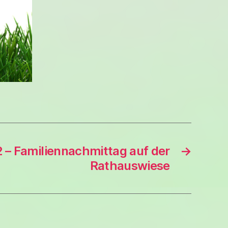
 – Familiennachmittag auf der
→
Rathauswiese