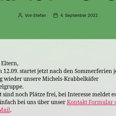
Von
Stefan
4. September 2022
Beitragsautor
Veröffentlichungsdatum
 Eltern,
 12.09. startet jetzt nach den Sommerferien 
 wieder unsere Michels-Krabbelkäfer
elgruppe.
t sind noch Plätze frei, bei Interesse meldet e
infach bei uns über unser
Kontakt Formular 
Mail
.