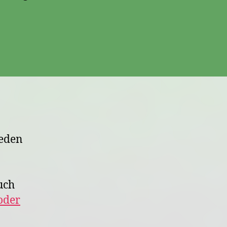
jeden
uch
oder