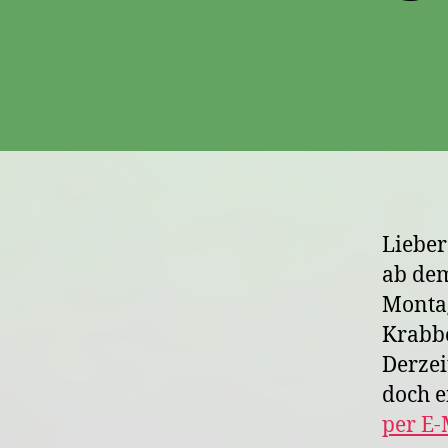
Lieber
ab dem
Montag
Krabb
Derzei
doch e
per E-